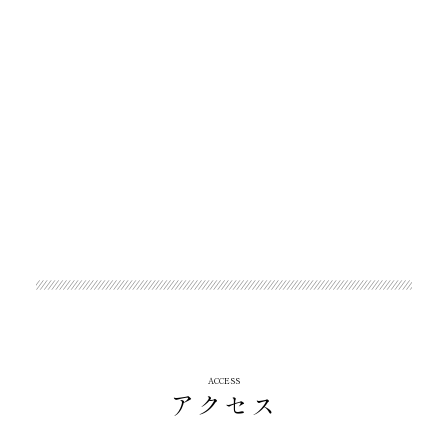
2 級ファイナンシャル・プランニング技能
士 1 名
キッチンスペシャリスト 2 名
福祉住環境コーディネーター２級 2 名
リノベーションコーディネーター 11 名
ACCESS
アクセス