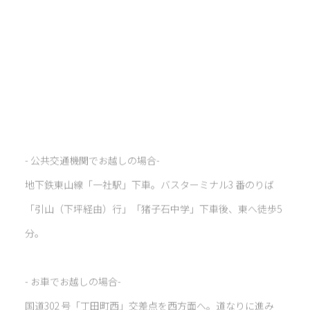
- 公共交通機関でお越しの場合-
地下鉄東⼭線「⼀社駅」下⾞。バスターミナル3 番のりば
「引⼭（下坪経由）⾏」「猪⼦⽯中学」下⾞後、東へ徒歩5
分。
- お車でお越しの場合-
国道302 号「丁田町西」交差点を西方面へ。道なりに進み