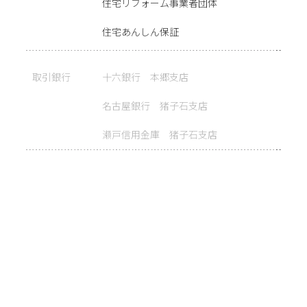
住宅リフォーム事業者団体
住宅あんしん保証
取引銀行
十六銀行 本郷支店
名古屋銀行 猪子石支店
瀬戸信用金庫 猪子石支店
有資格者
一級建築士 2 名
二級建築士 4 名
インテリアコーディネーター 5 名
宅地建物取引士 3 名
JSHI 公認ホームインスペクター（住宅診
断士） 1 名