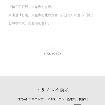
「猪子石荘西」交差点を左折。
東山通「打越」交差点を北西方面へ。道なりに進み「猪子
石中学校東」交差点を右折。
トリノス不動産
株式会社アネストワン[ アネストワン一級建築士事務所]