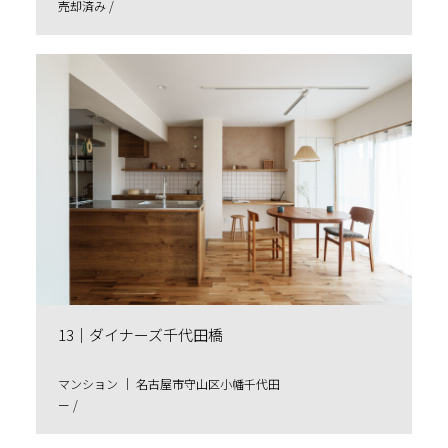
売却済み /
13｜ダイナーズ千代田橋
マンション ｜ 名古屋市守⼭区⼩幡千代⽥
ー /